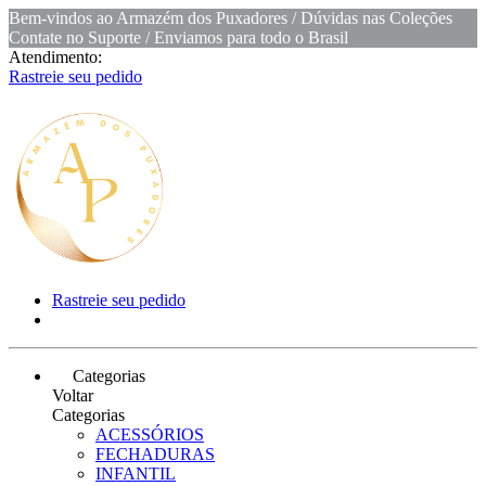
Bem-vindos ao Armazém dos Puxadores / Dúvidas nas Coleções
Contate no Suporte / Enviamos para todo o Brasil
Atendimento:
Rastreie seu pedido
Rastreie seu pedido
Categorias
Voltar
Categorias
ACESSÓRIOS
FECHADURAS
INFANTIL