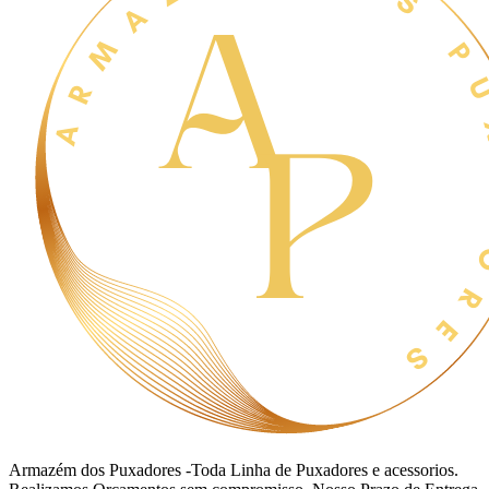
Armazém dos Puxadores -Toda Linha de Puxadores e acessorios.