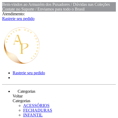
Bem-vindos ao Armazém dos Puxadores / Dúvidas nas Coleções
Contate no Suporte / Enviamos para todo o Brasil
Atendimento:
Rastreie seu pedido
Rastreie seu pedido
Categorias
Voltar
Categorias
ACESSÓRIOS
FECHADURAS
INFANTIL