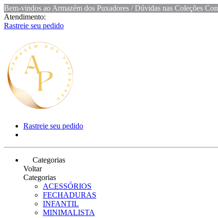
Bem-vindos ao Armazém dos Puxadores / Dúvidas nas Coleções Conta
Atendimento:
Rastreie seu pedido
Rastreie seu pedido
Categorias
Voltar
Categorias
ACESSÓRIOS
FECHADURAS
INFANTIL
MINIMALISTA