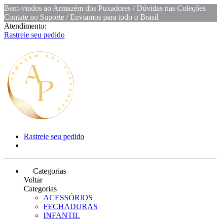
Bem-vindos ao Armazém dos Puxadores / Dúvidas nas Coleções
Contate no Suporte / Enviamos para todo o Brasil
Atendimento:
Rastreie seu pedido
Rastreie seu pedido
Categorias
Voltar
Categorias
ACESSÓRIOS
FECHADURAS
INFANTIL