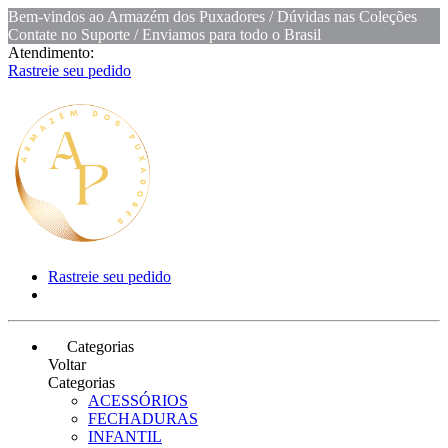
Bem-vindos ao Armazém dos Puxadores / Dúvidas nas Coleções
Contate no Suporte / Enviamos para todo o Brasil
Atendimento:
Rastreie seu pedido
Rastreie seu pedido
Categorias
Voltar
Categorias
ACESSÓRIOS
FECHADURAS
INFANTIL